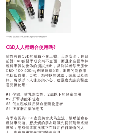
*Photo Source: Infused Amphora Instagram
CBD人人都適合使用嗎?
雖然有傳CBD的成份不會上癮、天然安全，但目
前對CBD的醫學研究尚不全面，而且來自國際神
經科學雜誌發佈的測試指出，當測試者每天服食
CBD 100-600mg劑量連續6週，出現的副作用
包括低血壓、口乾、精神狀態減緩，頭暈以及鎮
靜。所以以下人使必須小心，建議應先諮詢醫生
意見後使用:
#1 孕婦、哺乳期女性、2歲以下的兒童勿用
#2 肝腎功能不佳者
#3 低血壓或服用降血壓藥物患者
#4 正在服用藥物患者
有學者認為CBD產品將會成為主流，幫助治療各
種健康問題。想接觸的朋友建議先從低劑量逐漸
嘗試；患有健康狀況或正在服用任何藥物的人
士，應在使用前先諮詢醫生意見。