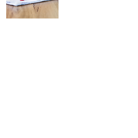
鍾衛燕醫師
在北京中醫藥大學取得本科學歷後於香港浸會大學完
成中醫碩士學位。先後於是公私營中醫診所執業超過6年，擅長
治療婦科、皮膚科及痛症的針灸治療，平素喜歡旅行，烹飪及運
動。
因應最近疫情變化及病人的需求，鍾醫師已設有線上診症預
約服務。
chung_waiyin@hotmail.com
聯絡：
BEYOND WOMEN FEST 2022
日期: 10-12/ 06 / 2022（星期五至星期日）
地點: 香港會議展覽中心 - 展覽廳3FG