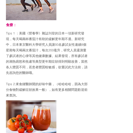
食療：
Tips 1 ：美國《營養學》雜誌刊登的日本一項新研究發
現，每天喝兩杯番茄汁有助於緩解更年期不適。新研究
中，日本東京醫科大學研究人員讓93名參試女性連續8個
星期每天喝兩次番茄汁，每次200毫升，研究人員還測量
了參試者的心律等其他健康數據。結果發現，所有參試者
的潮熱易怒和焦慮等典型更年期症狀得到明顯改善，當然
各人體質不同，若患者體質較敏感，欲嘗試此方法前，請
先咨詢您的醫師哦。
Tips 2:來食鍾醫師開的好味中藥，（哈哈哈哈，因為大部
分食物對緩解症狀效果一般），如有更多相關問題歡迎前
來查詢。