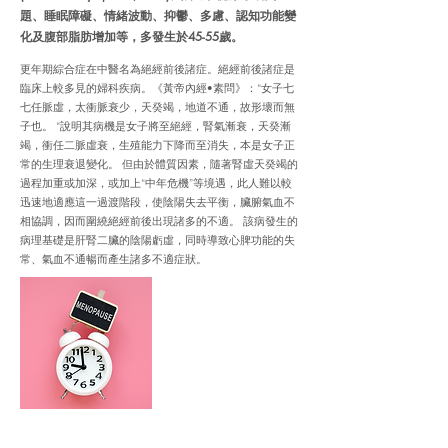
題、睡眠障礙、情緒波動、抑鬱、多慮、認知功能變
化及腹部脂肪增加等，多發生於45-55歲。
更年期綜合症在中醫名為絕經前後諸症。絕經前後諸症是
臨床上較多見的婦科疾病。《黃帝內經•素問》：“女子七
七任脈虛，太衝脈衰少，天癸竭，地道不通，故形壞而無
子也。 “說明其病機是女子將至絕經，腎氣漸衰，天癸漸
竭，衝任二脈虛衰，生殖能力下降而至消失，本是女子正
常的生理衰退變化。 但由於體質因素，隨著腎虛天癸竭的
過程加重或加深，或加上“中年危機”等境遇，此人難以較
迅速地適應這一過渡階段，使陰陽失去平衡，臟腑氣血不
相協調，因而圍繞絕經前後出現諸多的不適。 該病發生的
病理基礎是肝腎二臟的陰陽虧虛，同時導致心脾功能的失
常、氣血不通暢而產生諸多不適症狀。