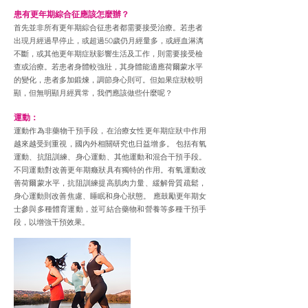
患有更年期綜合征應該怎麼辦？
首先並非所有更年期綜合征患者都需要接受治療。若患者
出現月經過早停止，或超過50歲仍月經量多，或經血淋漓
不斷，或其他更年期症狀影響生活及工作，則需要接受檢
查或治療。若患者身體較強壯，其身體能適應荷爾蒙水平
的變化，患者多加鍛煉，調節身心則可。但如果症狀較明
顯，但無明顯月經異常，我們應該做些什麼呢？
運動：
運動作為非藥物干預手段，在治療女性更年期症狀中作用
越來越受到重視，國內外相關研究也日益增多。 包括有氧
運動、抗阻訓練、身心運動、其他運動和混合干預手段。
不同運動對改善更年期癥狀具有獨特的作用。有氧運動改
善荷爾蒙水平，抗阻訓練提高肌肉力量、緩解骨質疏鬆，
身心運動則改善焦慮、睡眠和身心狀態。 應鼓勵更年期女
士參與多種體育運動，並可結合藥物和營養等多種干預手
段，以增強干預效果。